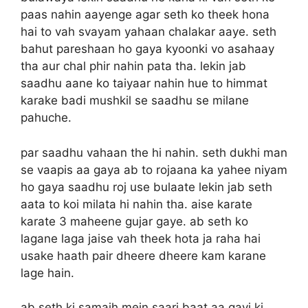
paas nahin aayenge agar seth ko theek hona
hai to vah svayam yahaan chalakar aaye. seth
bahut pareshaan ho gaya kyoonki vo asahaay
tha aur chal phir nahin pata tha. lekin jab
saadhu aane ko taiyaar nahin hue to himmat
karake badi mushkil se saadhu se milane
pahuche.
par saadhu vahaan the hi nahin. seth dukhi man
se vaapis aa gaya ab to rojaana ka yahee niyam
ho gaya saadhu roj use bulaate lekin jab seth
aata to koi milata hi nahin tha. aise karate
karate 3 maheene gujar gaye. ab seth ko
lagane laga jaise vah theek hota ja raha hai
usake haath pair dheere dheere kam karane
lage hain.
ab seth ki samajh mein saari baat aa gayi ki