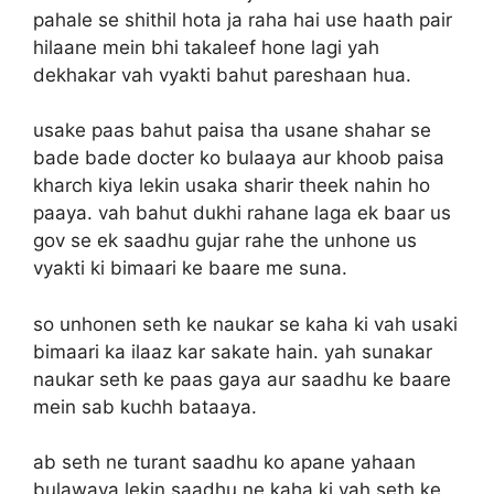
pahale se shithil hota ja raha hai use haath pair
hilaane mein bhi takaleef hone lagi yah
dekhakar vah vyakti bahut pareshaan hua.
usake paas bahut paisa tha usane shahar se
bade bade docter ko bulaaya aur khoob paisa
kharch kiya lekin usaka sharir theek nahin ho
paaya. vah bahut dukhi rahane laga ek baar us
gov se ek saadhu gujar rahe the unhone us
vyakti ki bimaari ke baare me suna.
so unhonen seth ke naukar se kaha ki vah usaki
bimaari ka ilaaz kar sakate hain. yah sunakar
naukar seth ke paas gaya aur saadhu ke baare
mein sab kuchh bataaya.
ab seth ne turant saadhu ko apane yahaan
bulawaya lekin saadhu ne kaha ki vah seth ke