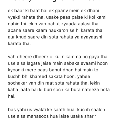
ek baar ki baat hai ek gaanv mein ek dhani
vyakti rahata tha. usake paas paise ki koi kami
nahin thi lekin vah bahut zyaada aalasi tha.
apane saare kaam naukaron se hi karata tha
aur khud saare din sota rahata ya ayayaashi
karata tha.
vah dheere dheere bilkul nikamma ho gaya tha
use aisa lagata jaise main sabaka svaami hoon
kyoonki mere paas bahut dhan hai main to
kuchh bhi khareed sakata hoon. yahee
sochakar vah din raat sota rahata tha. lekin
kaha jaata hai ki buri soch ka bura nateeza hota
hai.
bas yahi us vyakti ke saath hua. kuchh saalon
use aisa mahasoos hua jaise usaka sharir